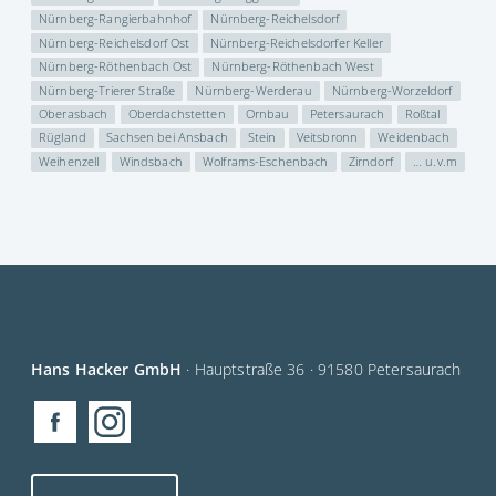
Nürnberg-Rangierbahnhof
Nürnberg-Reichelsdorf
Nürnberg-Reichelsdorf Ost
Nürnberg-Reichelsdorfer Keller
Nürnberg-Röthenbach Ost
Nürnberg-Röthenbach West
Nürnberg-Trierer Straße
Nürnberg-Werderau
Nürnberg-Worzeldorf
Oberasbach
Oberdachstetten
Ornbau
Petersaurach
Roßtal
Rügland
Sachsen bei Ansbach
Stein
Veitsbronn
Weidenbach
Weihenzell
Windsbach
Wolframs-Eschenbach
Zirndorf
… u.v.m
Hans Hacker GmbH
· Hauptstraße 36 · 91580 Petersaurach