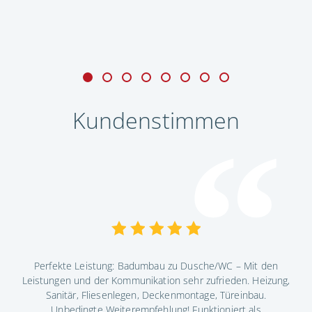
Kundenstimmen
Perfekte Leistung: Badumbau zu Dusche/WC – Mit den
ndig
Leistungen und der Kommunikation sehr zufrieden. Heizung,
Die
ig.
Sanitär, Fliesenlegen, Deckenmontage, Türeinbau.
Ko
as
Unbedingte Weiterempfehlung! Funktioniert als