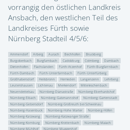
vorrangig den östlichen Landkreis
Ansbach, den westlichen Teil des
Landkreises Fürth sowie
Nürnberg Stadteil 4/5/6:
Ammendorf
Arberg
Aurach
Bechhofen
Bruckberg
Burgoberbach
Burgfarnbach
Cadolzburg
Colmberg
Dambach
Dietenhofen
Flachslanden
Fürth-Atzenhof
Fürth-Burgfarrnbach
Fürth-Dambach
Fürth-Unterfarrnbach
Fürth-Unterfürberg
Großhabersdorf
Heilsbronn
Herrieden
Langenzenn
Lehrberg
Leutershausen
Lichtenau
Merkendorf
Mitteleschenbach
Neuendettelsau
Nürnberg-Dianastraße
Nürnberg-Eberhardshof
Nürnberg-Eibach
Nürnberg-Gaismannshof
Nürnberg-Gartenstadt
Nürnberg-Gebersdorf
Nürnberg-Großreuth bei Schweinau
Nürnberg-Hasenbuck
Nürnberg-Hohe Marter
Nürnberg-Höfen
Nürnberg-Katzwang
Nürnberg-Katzwanger Straße
Nürnberg-Kornburg
Nürnberg-Krottenbach
Nürnberg-Maiach
Nürnberg-Mühlhof
Nürnberg-Muggenhof