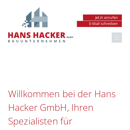
Jetzt anrufen
Renovierung &
E-Mail schreiben
Sanierung in
Hausrenovierung
Wolframs-
Badrenovierung
Eschenbach
Küchenrenovierung
Willkommen bei der Hans
Fenster & Türen
Hacker GmbH, Ihren
Außenanlagen
Spezialisten für
Maurer- & Betonarbeiten