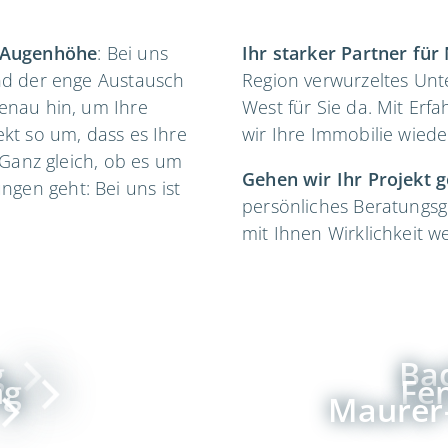
f Augenhöhe
: Bei uns
Ihr starker Partner fü
und der enge Austausch
Region verwurzeltes Un
genau hin, um Ihre
West für Sie da. Mit Erf
ekt so um, dass es Ihre
wir Ihre Immobilie wiede
. Ganz gleich, ob es um
Gehen wir Ihr Projekt 
gen geht: Bei uns ist
persönliches Beratungsg
mit Ihnen Wirklichkeit w
g
Ba
ng
Fe
Maurer-