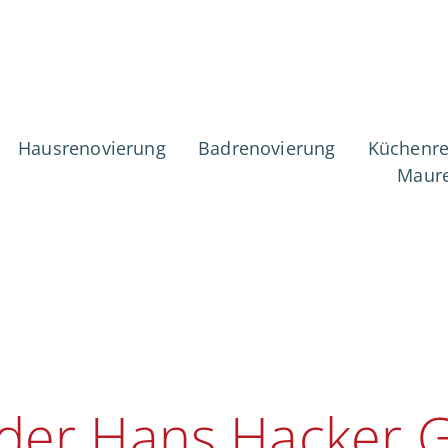
ierung & Sanier
Hausrenovierung
Badrenovierung
Küchenre
Maure
erg-Röthenbac
der Hans Hacker 