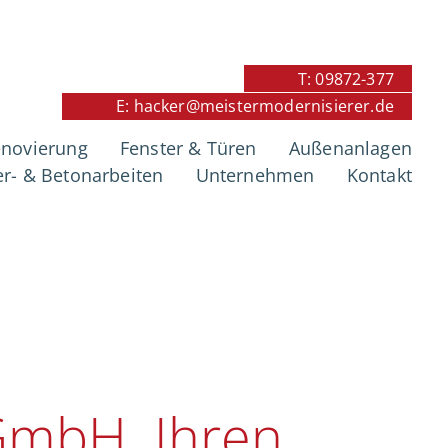
T: 09872-377
E: hacker@meistermodernisierer.de
ung in
novierung
Fenster & Türen
Außenanlagen
r- & Betonarbeiten
Unternehmen
Kontakt
h West
GmbH, Ihren