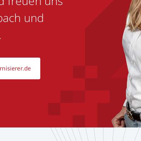
d freuen uns
sbach und
.
nisierer.de