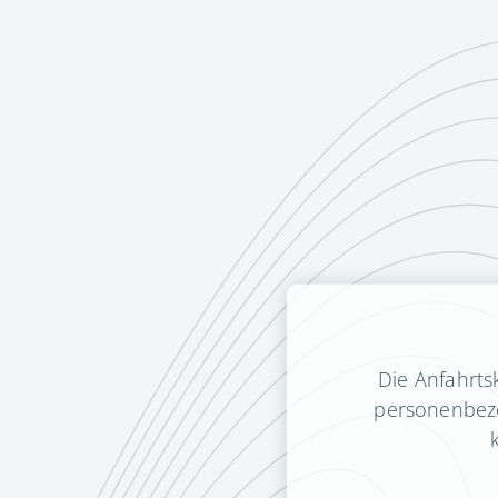
Die Anfahrts
personenbezo