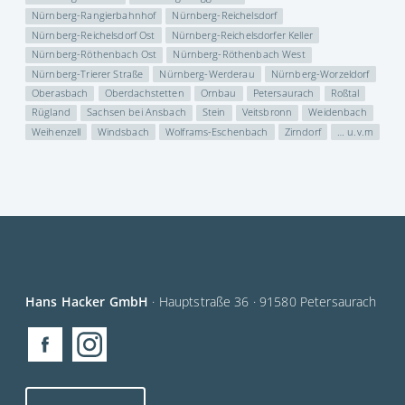
Nürnberg-Rangierbahnhof
Nürnberg-Reichelsdorf
Nürnberg-Reichelsdorf Ost
Nürnberg-Reichelsdorfer Keller
Nürnberg-Röthenbach Ost
Nürnberg-Röthenbach West
Nürnberg-Trierer Straße
Nürnberg-Werderau
Nürnberg-Worzeldorf
Oberasbach
Oberdachstetten
Ornbau
Petersaurach
Roßtal
Rügland
Sachsen bei Ansbach
Stein
Veitsbronn
Weidenbach
Weihenzell
Windsbach
Wolframs-Eschenbach
Zirndorf
… u.v.m
Hans Hacker GmbH
· Hauptstraße 36 · 91580 Petersaurach