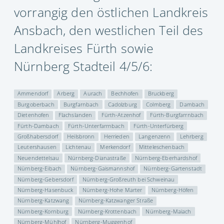
vorrangig den östlichen Landkreis
Ansbach, den westlichen Teil des
Landkreises Fürth sowie
Nürnberg Stadteil 4/5/6:
Ammendorf
Arberg
Aurach
Bechhofen
Bruckberg
Burgoberbach
Burgfarnbach
Cadolzburg
Colmberg
Dambach
Dietenhofen
Flachslanden
Fürth-Atzenhof
Fürth-Burgfarrnbach
Fürth-Dambach
Fürth-Unterfarrnbach
Fürth-Unterfürberg
Großhabersdorf
Heilsbronn
Herrieden
Langenzenn
Lehrberg
Leutershausen
Lichtenau
Merkendorf
Mitteleschenbach
Neuendettelsau
Nürnberg-Dianastraße
Nürnberg-Eberhardshof
Nürnberg-Eibach
Nürnberg-Gaismannshof
Nürnberg-Gartenstadt
Nürnberg-Gebersdorf
Nürnberg-Großreuth bei Schweinau
Nürnberg-Hasenbuck
Nürnberg-Hohe Marter
Nürnberg-Höfen
Nürnberg-Katzwang
Nürnberg-Katzwanger Straße
Nürnberg-Kornburg
Nürnberg-Krottenbach
Nürnberg-Maiach
Nürnberg-Mühlhof
Nürnberg-Muggenhof