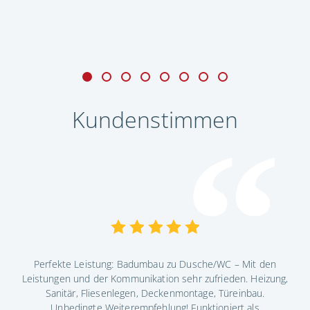
Kundenstimmen
Perfekte Leistung: Badumbau zu Dusche/WC – Mit den
ndig
Leistungen und der Kommunikation sehr zufrieden. Heizung,
Die
ig.
Sanitär, Fliesenlegen, Deckenmontage, Türeinbau.
Ko
as
Unbedingte Weiterempfehlung! Funktioniert als