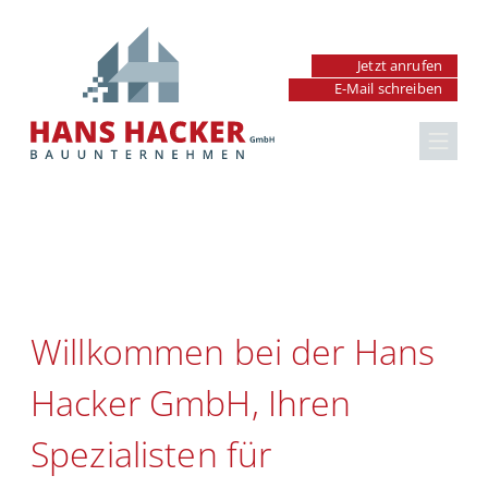
Jetzt anrufen
Renovierung &
E-Mail schreiben
Sanierung in
Hausrenovierung
Nürnberg-Hohe
Badrenovierung
Marter
Küchenrenovierung
Willkommen bei der Hans
Fenster & Türen
Hacker GmbH, Ihren
Außenanlagen
Spezialisten für
Maurer- & Betonarbeiten