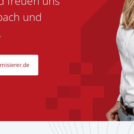
d freuen uns
sbach und
.
nisierer.de