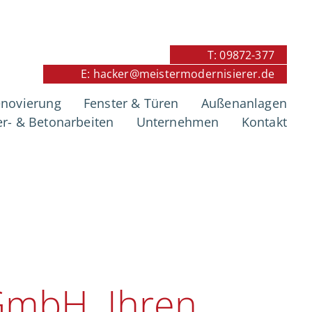
T: 09872-377
E: hacker@meistermodernisierer.de
ung in
novierung
Fenster & Türen
Außenanlagen
r- & Betonarbeiten
Unternehmen
Kontakt
GmbH, Ihren