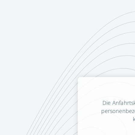
Die Anfahrts
personenbezo