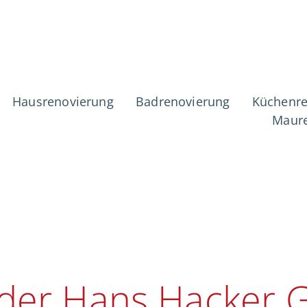
ierung & Sanier
Hausrenovierung
Badrenovierung
Küchenre
Maure
Windsbach
der Hans Hacker 