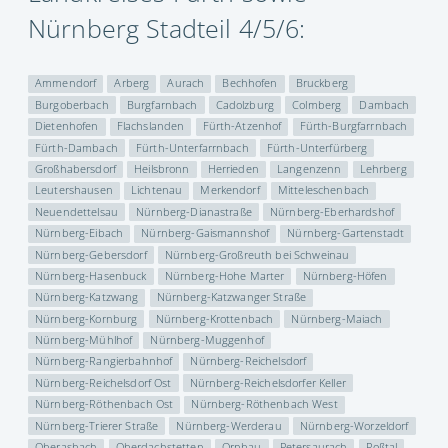
Nürnberg Stadteil 4/5/6:
Ammendorf
Arberg
Aurach
Bechhofen
Bruckberg
Burgoberbach
Burgfarnbach
Cadolzburg
Colmberg
Dambach
Dietenhofen
Flachslanden
Fürth-Atzenhof
Fürth-Burgfarrnbach
Fürth-Dambach
Fürth-Unterfarrnbach
Fürth-Unterfürberg
Großhabersdorf
Heilsbronn
Herrieden
Langenzenn
Lehrberg
Leutershausen
Lichtenau
Merkendorf
Mitteleschenbach
Neuendettelsau
Nürnberg-Dianastraße
Nürnberg-Eberhardshof
Nürnberg-Eibach
Nürnberg-Gaismannshof
Nürnberg-Gartenstadt
Nürnberg-Gebersdorf
Nürnberg-Großreuth bei Schweinau
Nürnberg-Hasenbuck
Nürnberg-Hohe Marter
Nürnberg-Höfen
Nürnberg-Katzwang
Nürnberg-Katzwanger Straße
Nürnberg-Kornburg
Nürnberg-Krottenbach
Nürnberg-Maiach
Nürnberg-Mühlhof
Nürnberg-Muggenhof
Nürnberg-Rangierbahnhof
Nürnberg-Reichelsdorf
Nürnberg-Reichelsdorf Ost
Nürnberg-Reichelsdorfer Keller
Nürnberg-Röthenbach Ost
Nürnberg-Röthenbach West
Nürnberg-Trierer Straße
Nürnberg-Werderau
Nürnberg-Worzeldorf
Oberasbach
Oberdachstetten
Ornbau
Petersaurach
Roßtal