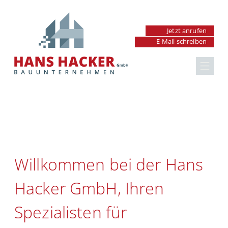
Jetzt anrufen
E-Mail schreiben
Renovierung &
Sanierung in
Hausrenovierung
Ornbau
Badrenovierung
Küchenrenovierung
Willkommen bei der Hans
Fenster & Türen
Hacker GmbH, Ihren
Außenanlagen
Spezialisten für
Maurer- & Betonarbeiten