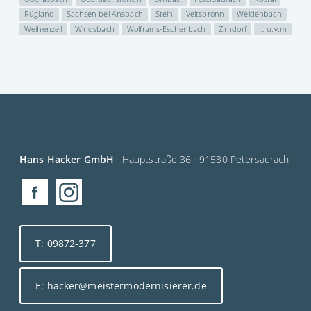
Rügland
Sachsen bei Ansbach
Stein
Veitsbronn
Weidenbach
Weihenzell
Windsbach
Wolframs-Eschenbach
Zirndorf
… u.v.m
Hans Hacker GmbH
· Hauptstraße 36 · 91580 Petersaurach
T: 09872-377
E: hacker@meistermodernisierer.de