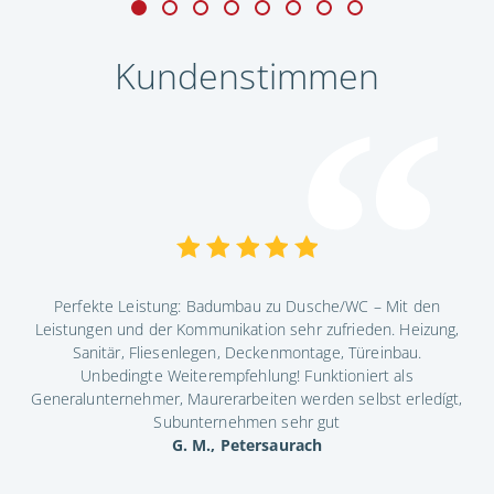
Kundenstimmen
Perfekte Leistung: Badumbau zu Dusche/WC – Mit den
ndig
Leistungen und der Kommunikation sehr zufrieden. Heizung,
Die
ig.
Sanitär, Fliesenlegen, Deckenmontage, Türeinbau.
Ko
as
Unbedingte Weiterempfehlung! Funktioniert als
Generalunternehmer, Maurerarbeiten werden selbst erledígt,
Subunternehmen sehr gut
G. M., Petersaurach