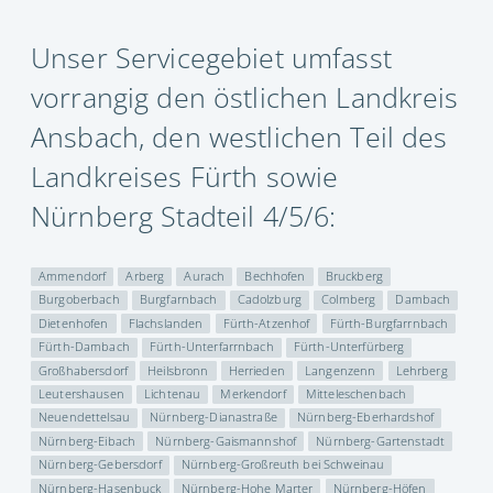
Unser Servicegebiet umfasst
vorrangig den östlichen Landkreis
Ansbach, den westlichen Teil des
Landkreises Fürth sowie
Nürnberg Stadteil 4/5/6:
Ammendorf
Arberg
Aurach
Bechhofen
Bruckberg
Burgoberbach
Burgfarnbach
Cadolzburg
Colmberg
Dambach
Dietenhofen
Flachslanden
Fürth-Atzenhof
Fürth-Burgfarrnbach
Fürth-Dambach
Fürth-Unterfarrnbach
Fürth-Unterfürberg
Großhabersdorf
Heilsbronn
Herrieden
Langenzenn
Lehrberg
Leutershausen
Lichtenau
Merkendorf
Mitteleschenbach
Neuendettelsau
Nürnberg-Dianastraße
Nürnberg-Eberhardshof
Nürnberg-Eibach
Nürnberg-Gaismannshof
Nürnberg-Gartenstadt
Nürnberg-Gebersdorf
Nürnberg-Großreuth bei Schweinau
Nürnberg-Hasenbuck
Nürnberg-Hohe Marter
Nürnberg-Höfen