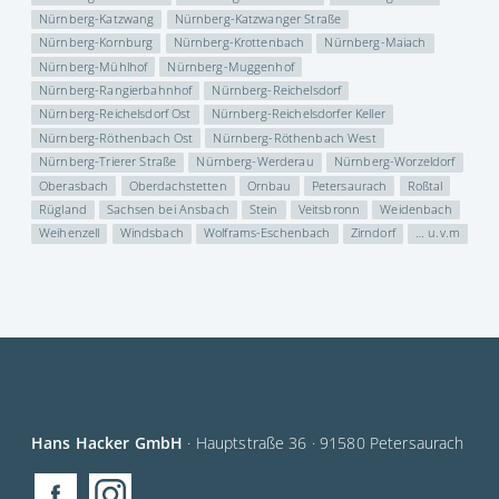
Nürnberg-Katzwang
Nürnberg-Katzwanger Straße
Nürnberg-Kornburg
Nürnberg-Krottenbach
Nürnberg-Maiach
Nürnberg-Mühlhof
Nürnberg-Muggenhof
Nürnberg-Rangierbahnhof
Nürnberg-Reichelsdorf
Nürnberg-Reichelsdorf Ost
Nürnberg-Reichelsdorfer Keller
Nürnberg-Röthenbach Ost
Nürnberg-Röthenbach West
Nürnberg-Trierer Straße
Nürnberg-Werderau
Nürnberg-Worzeldorf
Oberasbach
Oberdachstetten
Ornbau
Petersaurach
Roßtal
Rügland
Sachsen bei Ansbach
Stein
Veitsbronn
Weidenbach
Weihenzell
Windsbach
Wolframs-Eschenbach
Zirndorf
… u.v.m
Hans Hacker GmbH
· Hauptstraße 36 · 91580 Petersaurach