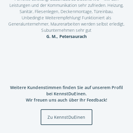
ndig
Leistungen und der Kommunikation sehr zufrieden. Heizung,
Die
ig.
Sanitär, Fliesenlegen, Deckenmontage, Türeinbau.
Ko
as
Unbedingte Weiterempfehlung! Funktioniert als
Generalunternehmer, Maurerarbeiten werden selbst erledígt,
Subunternehmen sehr gut
G. M., Petersaurach
Weitere Kundenstimmen finden Sie auf unserem Profil
bei KennstDuEinen.
Wir freuen uns auch über Ihr Feedback!
Zu KennstDuEinen