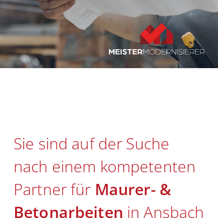
Unternehmen
Kontakt
Sie sind auf der Suche
nach einem kompetenten
Partner für
Maurer- &
Beton­arbeiten
in Ansbach