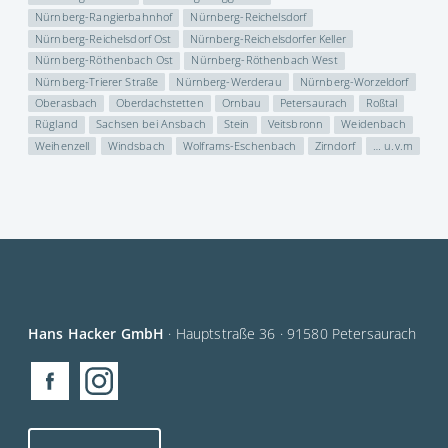
Nürnberg-Rangierbahnhof
Nürnberg-Reichelsdorf
Nürnberg-Reichelsdorf Ost
Nürnberg-Reichelsdorfer Keller
Nürnberg-Röthenbach Ost
Nürnberg-Röthenbach West
Nürnberg-Trierer Straße
Nürnberg-Werderau
Nürnberg-Worzeldorf
Oberasbach
Oberdachstetten
Ornbau
Petersaurach
Roßtal
Rügland
Sachsen bei Ansbach
Stein
Veitsbronn
Weidenbach
Weihenzell
Windsbach
Wolframs-Eschenbach
Zirndorf
… u.v.m
Hans Hacker GmbH
· Hauptstraße 36 · 91580 Petersaurach