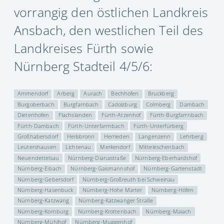
vorrangig den östlichen Landkreis
Ansbach, den westlichen Teil des
Landkreises Fürth sowie
Nürnberg Stadteil 4/5/6:
Ammendorf
Arberg
Aurach
Bechhofen
Bruckberg
Burgoberbach
Burgfarnbach
Cadolzburg
Colmberg
Dambach
Dietenhofen
Flachslanden
Fürth-Atzenhof
Fürth-Burgfarrnbach
Fürth-Dambach
Fürth-Unterfarrnbach
Fürth-Unterfürberg
Großhabersdorf
Heilsbronn
Herrieden
Langenzenn
Lehrberg
Leutershausen
Lichtenau
Merkendorf
Mitteleschenbach
Neuendettelsau
Nürnberg-Dianastraße
Nürnberg-Eberhardshof
Nürnberg-Eibach
Nürnberg-Gaismannshof
Nürnberg-Gartenstadt
Nürnberg-Gebersdorf
Nürnberg-Großreuth bei Schweinau
Nürnberg-Hasenbuck
Nürnberg-Hohe Marter
Nürnberg-Höfen
Nürnberg-Katzwang
Nürnberg-Katzwanger Straße
Nürnberg-Kornburg
Nürnberg-Krottenbach
Nürnberg-Maiach
Nürnberg-Mühlhof
Nürnberg-Muggenhof