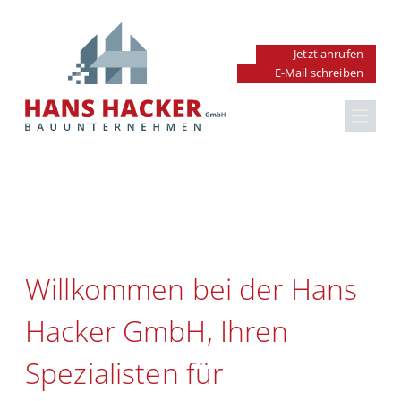
Jetzt anrufen
E-Mail schreiben
Renovierung &
Sanierung in
Hausrenovierung
Nürnberg-Werderau
Badrenovierung
Küchenrenovierung
Willkommen bei der Hans
Fenster & Türen
Hacker GmbH, Ihren
Außenanlagen
Spezialisten für
Maurer- & Betonarbeiten