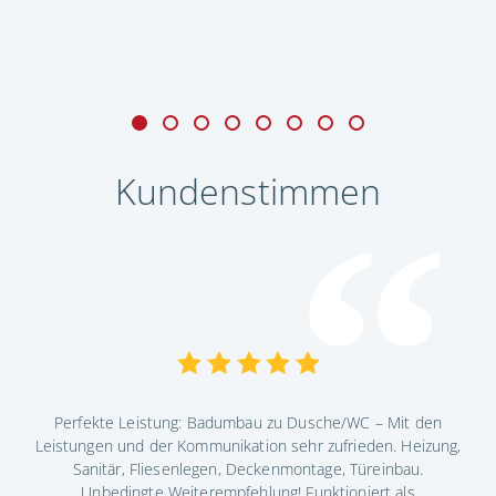
Kundenstimmen
Perfekte Leistung: Badumbau zu Dusche/WC – Mit den
ndig
Leistungen und der Kommunikation sehr zufrieden. Heizung,
Die
ig.
Sanitär, Fliesenlegen, Deckenmontage, Türeinbau.
Ko
as
Unbedingte Weiterempfehlung! Funktioniert als