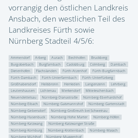
vorrangig den östlichen Landkreis
Ansbach, den westlichen Teil des
Landkreises Fürth sowie
Nürnberg Stadteil 4/5/6:
Ammendorf
Arberg
Aurach
Bechhofen
Bruckberg
Burgoberbach
Burgfarnbach
Cadolzburg
Colmberg
Dambach
Dietenhofen
Flachslanden
Fürth-Atzenhof
Fürth-Burgfarrnbach
Fürth-Dambach
Fürth-Unterfarrnbach
Fürth-Unterfürberg
Großhabersdorf
Heilsbronn
Herrieden
Langenzenn
Lehrberg
Leutershausen
Lichtenau
Merkendorf
Mitteleschenbach
Neuendettelsau
Nürnberg-Dianastraße
Nürnberg-Eberhardshof
Nürnberg-Eibach
Nürnberg-Gaismannshof
Nürnberg-Gartenstadt
Nürnberg-Gebersdorf
Nürnberg-Großreuth bei Schweinau
Nürnberg-Hasenbuck
Nürnberg-Hohe Marter
Nürnberg-Höfen
Nürnberg-Katzwang
Nürnberg-Katzwanger Straße
Nürnberg-Kornburg
Nürnberg-Krottenbach
Nürnberg-Maiach
Nürnberg-Mühlhof
Nürnberg-Muggenhof