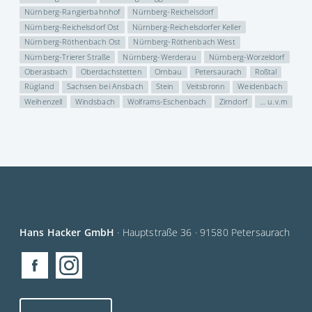
Nürnberg-Rangierbahnhof
Nürnberg-Reichelsdorf
Nürnberg-Reichelsdorf Ost
Nürnberg-Reichelsdorfer Keller
Nürnberg-Röthenbach Ost
Nürnberg-Röthenbach West
Nürnberg-Trierer Straße
Nürnberg-Werderau
Nürnberg-Worzeldorf
Oberasbach
Oberdachstetten
Ornbau
Petersaurach
Roßtal
Rügland
Sachsen bei Ansbach
Stein
Veitsbronn
Weidenbach
Weihenzell
Windsbach
Wolframs-Eschenbach
Zirndorf
… u.v.m
Hans Hacker GmbH
· Hauptstraße 36 · 91580 Petersaurach