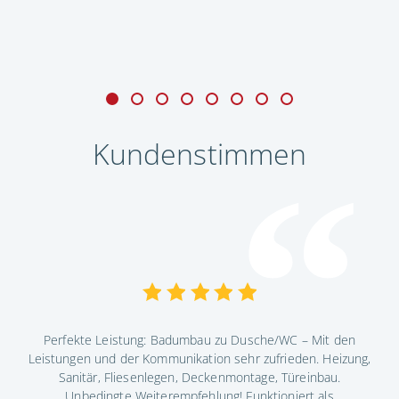
Kundenstimmen
Perfekte Leistung: Badumbau zu Dusche/WC – Mit den
ndig
Leistungen und der Kommunikation sehr zufrieden. Heizung,
Die
ig.
Sanitär, Fliesenlegen, Deckenmontage, Türeinbau.
Ko
as
Unbedingte Weiterempfehlung! Funktioniert als