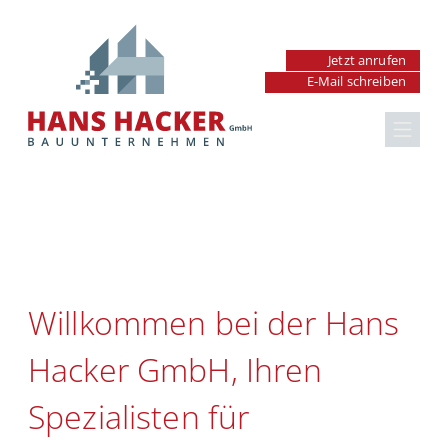
Jetzt anrufen
Renovierung &
E-Mail schreiben
Sanierung in
Hausrenovierung
Fürth-
Badrenovierung
Burgfarrnbach
Küchenrenovierung
Willkommen bei der Hans
Fenster & Türen
Hacker GmbH, Ihren
Außenanlagen
Spezialisten für
Maurer- & Betonarbeiten